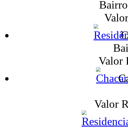
Bairr
Valo
C
Bai
Valor
Ca
Valor 