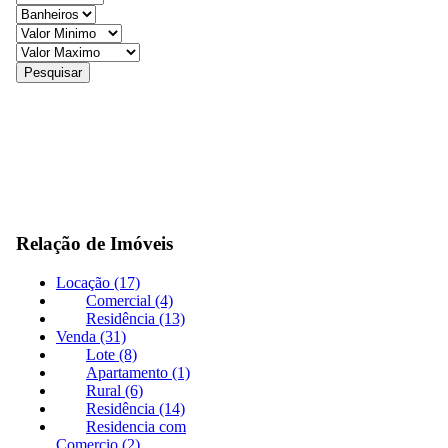
Relação de Imóveis
Locação (17)
Comercial (4)
Residência (13)
Venda (31)
Lote (8)
Apartamento (1)
Rural (6)
Residência (14)
Residencia com
Comercio (2)