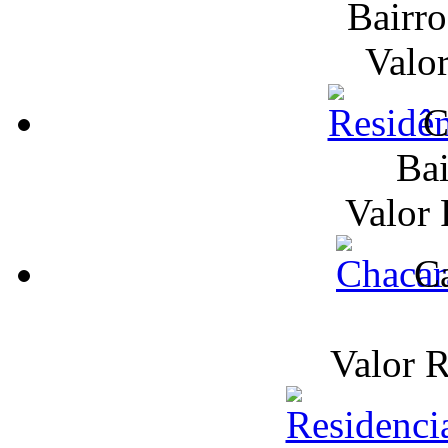
Bairr
Valo
C
Bai
Valor
Ca
Valor 