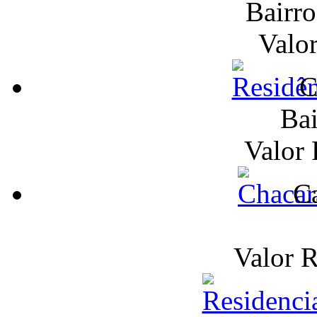
Bairr
Valo
C
Bai
Valor
Ca
Valor 